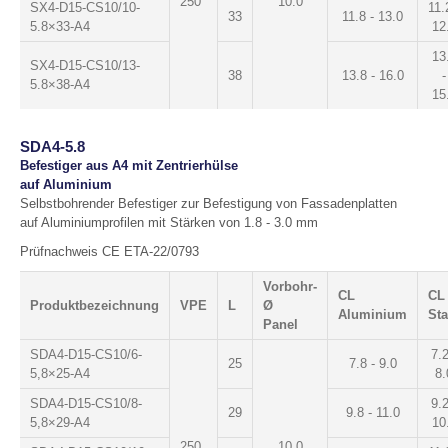
250
10.0
SX4-D15-CS10/10-
11.
33
11.8 - 13.0
5.8×33-A4
12
13
SX4-D15-CS10/13-
38
13.8 - 16.0
-
5.8×38-A4
15
SDA4-5.8
Befestiger aus A4 mit Zentrierhülse
auf Aluminium
Selbstbohrender Befestiger zur Befestigung von Fassadenplatten
auf Aluminiumprofilen mit Stärken von 1.8 - 3.0 mm
Prüfnachweis CE ETA-22/0793
Vorbohr-
CL
CL
Produktbezeichnung
VPE
L
Ø
Aluminium
Sta
Panel
SDA4-D15-CS10/6-
7.2
25
7.8 - 9.0
5,8×25-A4
8.
SDA4-D15-CS10/8-
9.2
29
9.8 - 11.0
5,8×29-A4
10
250
10.0