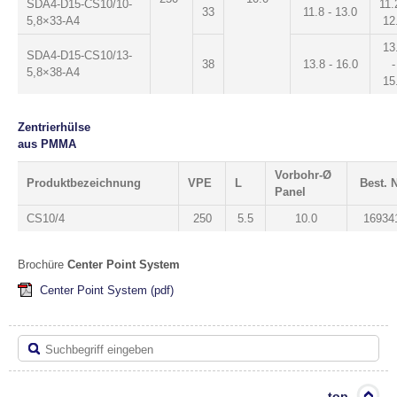
SDA4-D15-CS10/10-
11.
33
11.8 - 13.0
5,8×33-A4
12
13
SDA4-D15-CS10/13-
38
13.8 - 16.0
-
5,8×38-A4
15
Zentrierhülse
aus PMMA
Vorbohr-Ø
Produktbezeichnung
VPE
L
Best. N
Panel
CS10/4
250
5.5
10.0
16934
Brochüre
Center Point System
Center Point System
(pdf)
top