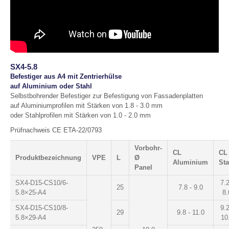
SX4-5.8
Befestiger aus A4 mit Zentrierhülse
auf Aluminium oder Stahl
Selbstbohrender Befestiger zur Befestigung von Fassadenplatten
auf Aluminiumprofilen mit Stärken von 1.8 - 3.0 mm
oder Stahlprofilen mit Stärken von 1.0 - 2.0 mm
Prüfnachweis CE ETA-22/0793
Vorbohr-
CL
CL
Produktbezeichnung
VPE
L
Ø
Aluminium
Sta
Panel
SX4-D15-CS10/6-
7.2
25
7.8 - 9.0
5.8×25-A4
8.
SX4-D15-CS10/8-
9.2
29
9.8 - 11.0
5.8×29-A4
10