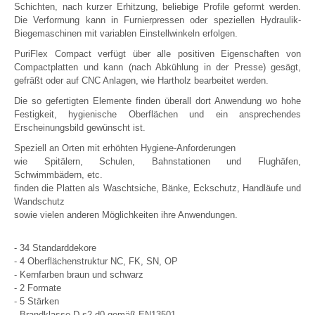
Schichten, nach kurzer Erhitzung, beliebige Profile geformt werden.
Die Verformung kann in Furnierpressen oder speziellen Hydraulik-
Biegemaschinen mit variablen Einstellwinkeln erfolgen.
PuriFlex Compact verfügt über alle positiven Eigenschaften von
Compactplatten und kann (nach Abkühlung in der Presse) gesägt,
gefräßt oder auf CNC Anlagen, wie Hartholz bearbeitet werden.
Die so gefertigten Elemente finden überall dort Anwendung wo hohe
Festigkeit, hygienische Oberflächen und ein ansprechendes
Erscheinungsbild gewünscht ist.
Speziell an Orten mit erhöhten Hygiene-Anforderungen
wie Spitälern, Schulen, Bahnstationen und Flughäfen,
Schwimmbädern, etc.
finden die Platten als Waschtsiche, Bänke, Eckschutz, Handläufe und
Wandschutz
sowie vielen anderen Möglichkeiten ihre Anwendungen.
- 34 Standarddekore
- 4 Oberflächenstruktur NC, FK, SN, OP
- Kernfarben braun und schwarz
- 2 Formate
- 5 Stärken
- Brandklasse D-s2-d0 gemäß EN13501